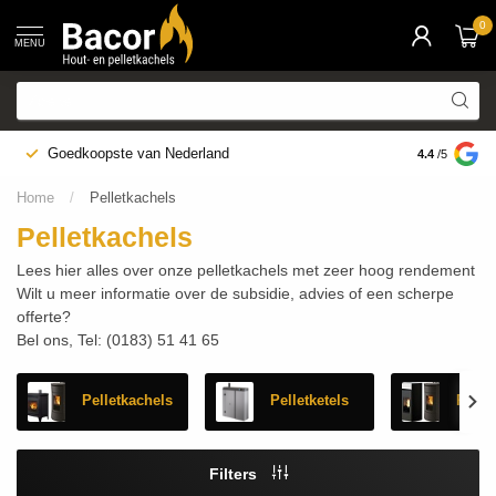
0
MENU
Goedkoopste van Nederland
Eigen vakku
4.4
/5
Home
/
Pelletkachels
Pelletkachels
Lees hier alles over onze pelletkachels met zeer hoog rendement
Wilt u meer informatie over de subsidie, advies of een scherpe
offerte?
Bel ons, Tel: (0183) 51 41 65
Pelletkachels
Pelletketels
Pelle
Filters