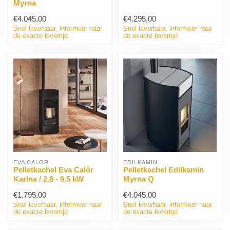
Myrna
€4.045,00
€4.295,00
Snel leverbaar, informeer naar
Snel leverbaar, informeer naar
de exacte levertijd
de exacte levertijd
EVA CALÒR
EDILKAMIN
Pelletkachel Eva Calòr
Pelletkachel Edilkamin
Karina / 2.8 - 9.5 kW
Myrna Q
€1.795,00
€4.045,00
Snel leverbaar, informeer naar
Snel leverbaar, informeer naar
de exacte levertijd
de exacte levertijd