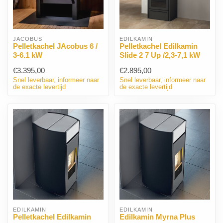
JACOBUS
EDILKAMIN
Pelletkachel JAcobus 6 /
Pelletkachel Edilkamin
3-6.1 kW
Slide 2 7 Up /2,3-7,1 kW
€3.395,00
€2.895,00
Snel leverbaar, informeer naar
Snel leverbaar, informeer naar
de exacte levertijd
de exacte levertijd
EDILKAMIN
EDILKAMIN
Pelletkachel Edilkamin
Edilkamin Myrna Plus