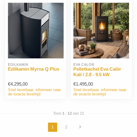
EDILKAMIN
EVA CALÒR
Edilkamin Myrna Q Plus
Pelletkachel Eva Calòr
Kali / 2.8 - 9.5 kW
€4.295,00
€1.495,00
Snel leverbaar, informeer naar
Snel leverbaar, informeer naar
de exacte levertijd
de exacte levertijd
Toon
1
-
12
van 22
1
2