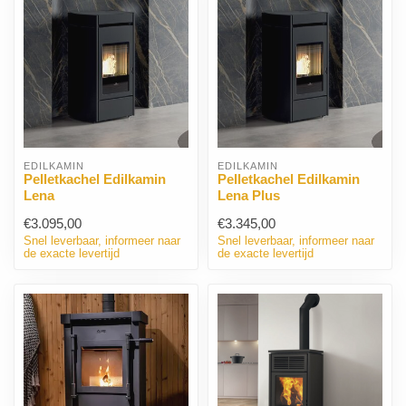
EDILKAMIN
EDILKAMIN
Pelletkachel Edilkamin
Pelletkachel Edilkamin
Lena
Lena Plus
€3.095,00
€3.345,00
Snel leverbaar, informeer naar
Snel leverbaar, informeer naar
de exacte levertijd
de exacte levertijd