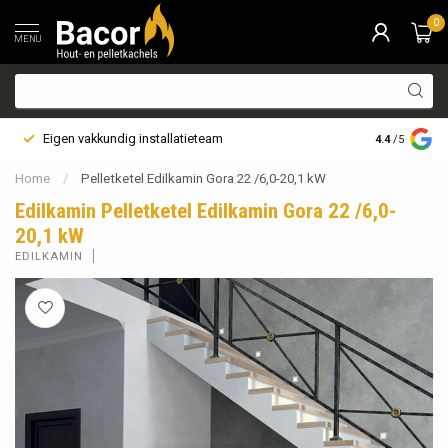
0
MENU
Eigen vakkundig installatieteam
Bezorging i
4.4
/5
Home
/
Pelletketel Edilkamin Gora 22 /6,0-20,1 kW
Edilkamin Pelletketel Edilkamin Gora 22 /6,0-
20,1 kW
EDILKAMIN