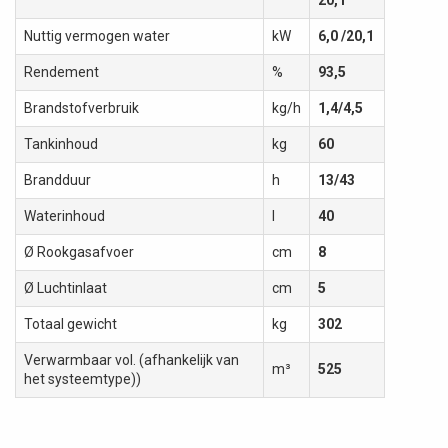
Nuttig vermogen water
kW
6,0 /20,1
Rendement
%
93,5
Brandstofverbruik
kg/h
1,4/4,5
Tankinhoud
kg
60
Brandduur
h
13/43
Waterinhoud
l
40
Ø Rookgasafvoer
cm
8
Ø Luchtinlaat
cm
5
Totaal gewicht
kg
302
Verwarmbaar vol. (afhankelijk van
m³
525
het systeemtype))