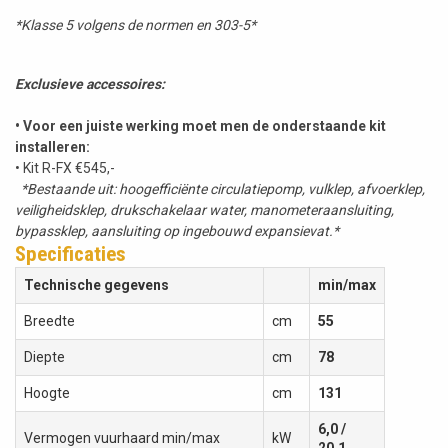
*Klasse 5 volgens de normen en 303-5*
Exclusieve accessoires:
• Voor een juiste werking moet men de onderstaande kit
installeren:
• Kit R-FX €545,-
*Bestaande uit: hoogefficiënte circulatiepomp, vulklep, afvoerklep,
veiligheidsklep, drukschakelaar water, manometeraansluiting,
bypassklep, aansluiting op ingebouwd expansievat.*
Specificaties
Technische gegevens
min/max
Breedte
cm
55
Diepte
cm
78
Hoogte
cm
131
6,0 /
Vermogen vuurhaard min/max
kW
20,1