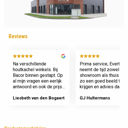
Reviews
Na verschillende
Prima service, Evert
houtkachel winkels. Bij
neemt de tijd zowel in zi
Bacor binnen gestapt. Op
showroom als thuis om
al mijn vragen een eerlijk
zo een goed beeld te
antwoord en ook de prijs
krijgen en advies daaro
en service is super.
af te stemmen voor onz
Afspraak is afspraak geen
nieuwe kachel. Komt
Liesbeth van den Bogaert
GJ Hultermans
gedoe achteraf
afspraken na en werkt
Dank jullie wel! Bacor
netjes.