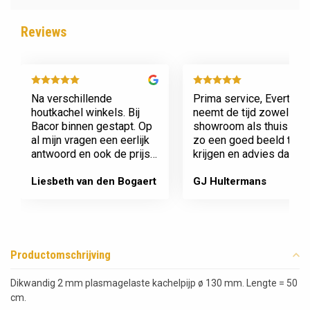
Reviews
Na verschillende
Prima service, Evert
houtkachel winkels. Bij
neemt de tijd zowel in zi
Bacor binnen gestapt. Op
showroom als thuis om
al mijn vragen een eerlijk
zo een goed beeld te
antwoord en ook de prijs
krijgen en advies daaro
en service is super.
af te stemmen voor onz
Afspraak is afspraak geen
nieuwe kachel. Komt
Liesbeth van den Bogaert
GJ Hultermans
gedoe achteraf
afspraken na en werkt
Dank jullie wel! Bacor
netjes.
Productomschrijving
Dikwandig 2 mm plasmagelaste kachelpijp ø 130 mm. Lengte = 50
cm.