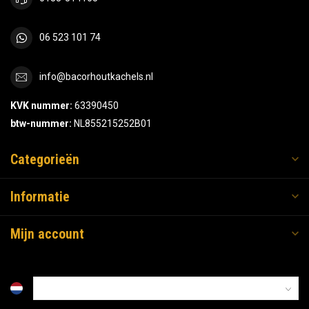
06 523 101 74
info@bacorhoutkachels.nl
KVK nummer:
63390450
btw-nummer:
NL855215252B01
Categorieën
Informatie
Mijn account