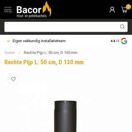
0
MENU
Eigen vakkundig installatieteam
Bezorging i
4.4
/5
Home
/
Rechte Pijp L: 50 cm, D 130 mm
Rechte Pijp L: 50 cm, D 130 mm