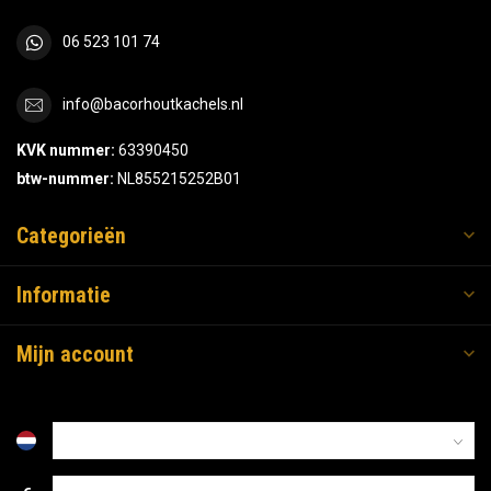
06 523 101 74
info@bacorhoutkachels.nl
KVK nummer:
63390450
btw-nummer:
NL855215252B01
Categorieën
Informatie
Mijn account