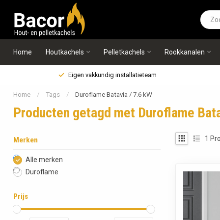
Home
Houtkachels
Pelletkachels
Rookkanalen
Eigen vakkundig installatieteam
Home
/
Tags
/
Duroflame Batavia / 7.6 kW
Producten getagd met Duroflame Bata
1
Pro
Merken
Alle merken
Duroflame
Prijs