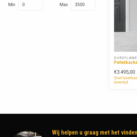
Min
Max
DUROFLAME
Pelletkach
€3.495,00
Snel leverba
levertijd
Wij helpen u graag met het vinden