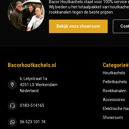
Bacor Houtkachels staat voor 100% service e
Wij bieden u het totaalpakket van houtkachel 
rookkanalen tegen de beste prijzen.
Bekijk onze showroom
Con
Bacorhoutkachels.nl
Categorieë
Houtkachels
Ir, Lelystraat 1a
Pelletkachels
4251 LS Werkendam
Nederland
Rookkanalen
Accessoires
0183-514165
Elektrische h
Showroom
06 523 101 74