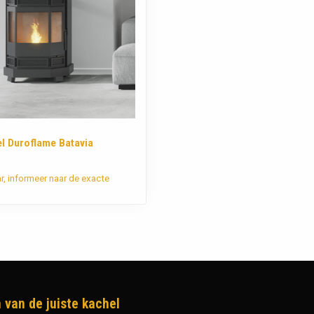
el Duroflame Batavia
ar, informeer naar de exacte
 van de juiste kachel