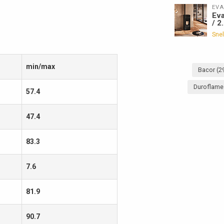
EVA
Eva
/ 2
Snel
min/max
Bacor
(2
Duroflame 
57.4
47.4
83.3
7.6
81.9
90.7