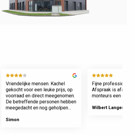
Vriendelijke mensen. Kachel
Fijne professionele 
gekocht voor een leuke prijs, op
Afspraak is afspraa
voorraad en direct meegenomen.
monteurs een echte 
De betreffende personen hebben
meegedacht en nog geholpen
Wilbert Langenberg
met inladen.
Simon