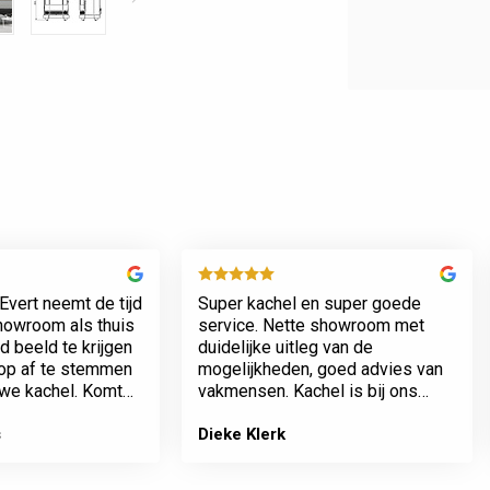
Evert neemt de tijd
Super kachel en super goede
showroom als thuis
service. Nette showroom met
 beeld te krijgen
duidelijke uitleg van de
rop af te stemmen
mogelijkheden, goed advies van
we kachel. Komt
vakmensen. Kachel is bij ons
n werkt netjes.
geplaatst incl het plaatsen van
het rookkanaal. Plaatsing en
s
Dieke Klerk
afwerking van kamer tot dak erg
…