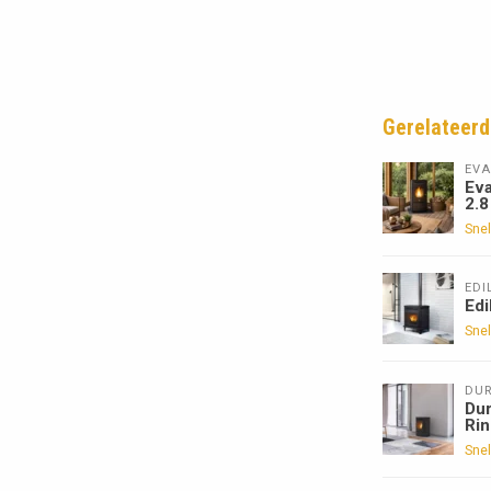
Gerelateerd
EVA
Eva
2.8
Snel
EDI
Edi
Snel
DU
Dur
Ri
Snel