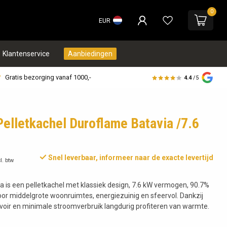
0
EUR
Klantenservice
Aanbiedingen
Gratis bezorging vanaf 1000,-
4.4
/5
elletkachel Duroflame Batavia /7.6
Snel leverbaar, informeer naar de exacte levertijd
l. btw
 is een pelletkachel met klassiek design, 7.6 kW vermogen, 90.7%
or middelgrote woonruimtes, energiezuinig en sfeervol. Dankzij
rvoir en minimale stroomverbruik langdurig profiteren van warmte.