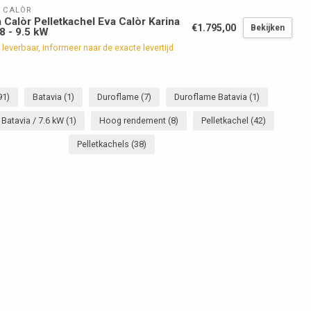
 CALÒR
 Calòr Pelletkachel Eva Calòr Karina
€1.795,00
Bekijken
.8 - 9.5 kW
 leverbaar, informeer naar de exacte levertijd
91)
Batavia
(1)
Duroflame
(7)
Duroflame Batavia
(1)
Batavia / 7.6 kW
(1)
Hoog rendement
(8)
Pelletkachel
(42)
Pelletkachels
(38)