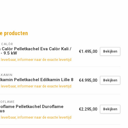
e producten
 CALÒR
 Calòr Pelletkachel Eva Calòr Kali /
€1.495,00
Bekijken
 - 9.5 kW
 leverbaar, informeer naar de exacte levertijd
LKAMIN
lkamin Pelletkachel Edilkamin Lille 8
€4.995,00
Bekijken
 leverbaar, informeer naar de exacte levertijd
ROFLAME
oflame Pelletkachel Duroflame
€2.295,00
Bekijken
nus
 leverbaar, informeer naar de exacte levertijd