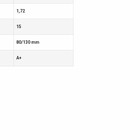
1,72
15
80/130 mm
A+