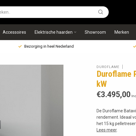
Accessoires
Elektrische haarden
Showroom
Merken
Bezorging in heel Nederland
DUROFLAME
Duroflame P
kW
€3.495,00
Inc
De Duroflame Batavia
rendement. Ideaal vo
het 15 kg pelletrese
Lees meer
.