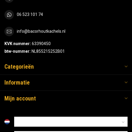
06 523 101 74
info@bacorhoutkachels.nl
KVK nummer:
63390450
btw-nummer:
NL855215252B01
Categorieën
Informatie
Mijn account