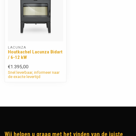
LACUNZA
Houtkachel Lacunza Bidart
/ 6-12 kW
€1.395,00
Snel leverbaar, informeer naar
de exacte levertijd
Wij helpen u graag met het vinden van de juiste