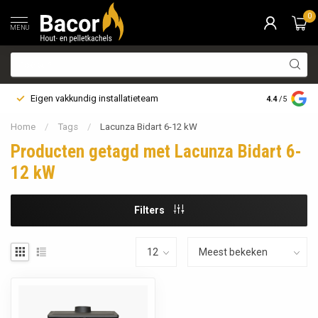
0
MENU
Eigen vakkundig installatieteam
Bezorging i
4.4
/5
Home
/
Tags
/
Lacunza Bidart 6-12 kW
Producten getagd met Lacunza Bidart 6-
12 kW
Filters