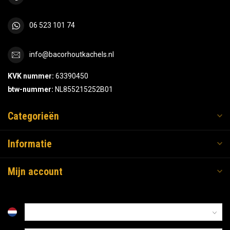
06 523 101 74
info@bacorhoutkachels.nl
KVK nummer:
63390450
btw-nummer:
NL855215252B01
Categorieën
Informatie
Mijn account