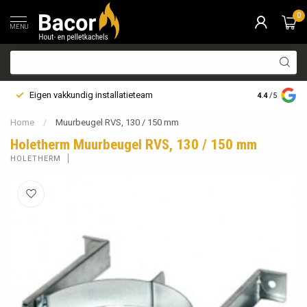
0
MENU
Eigen vakkundig installatieteam
Bezorging i
4.4
/5
Home
/
Muurbeugel RVS, 130 / 150 mm
Holetherm Muurbeugel RVS, 130 / 150 mm
HOLETHERM