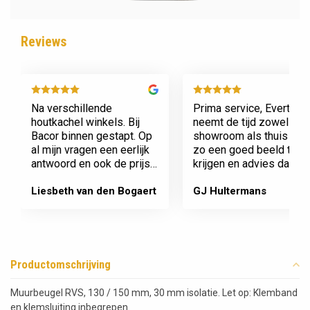
Reviews
Na verschillende
Prima service, Evert
houtkachel winkels. Bij
neemt de tijd zowel in zi
Bacor binnen gestapt. Op
showroom als thuis om
al mijn vragen een eerlijk
zo een goed beeld te
antwoord en ook de prijs
krijgen en advies daaro
en service is super.
af te stemmen voor onz
Afspraak is afspraak geen
nieuwe kachel. Komt
Liesbeth van den Bogaert
GJ Hultermans
gedoe achteraf
afspraken na en werkt
Dank jullie wel! Bacor
netjes.
Productomschrijving
Muurbeugel RVS, 130 / 150 mm, 30 mm isolatie. Let op: Klemband
en klemsluiting inbegrepen.