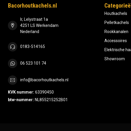
Bacorhoutkachels.nl
Categorieë
Houtkachels
Ir, Lelystraat 1a
Pelletkachels
4251 LS Werkendam
Nederland
Rookkanalen
Accessoires
0183-514165
Elektrische h
Showroom
06 523 101 74
info@bacorhoutkachels.nl
KVK nummer:
63390450
btw-nummer:
NL855215252B01