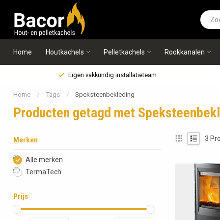
Home
Houtkachels
Pelletkachels
Rookkanalen
Eigen vakkundig installatieteam
Home
/
Tags
/
Speksteenbekleding
Producten getagd met Speksteenbek
3
Pro
Merken
Alle merken
TermaTech
Prijs