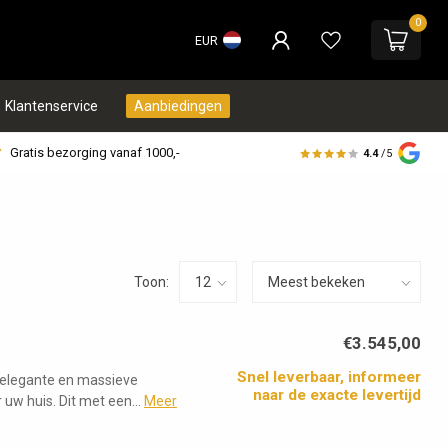
0
EUR
Klantenservice
Aanbiedingen
Gratis bezorging vanaf 1000,-
4.4
/5
Toon:
€3.545,00
Snel leverbaar, informeer
 elegante en massieve
naar de exacte levertijd
w huis. Dit met een...
Meer