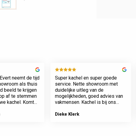
Evert neemt de tijd
Super kachel en super goede
showroom als thuis
service. Nette showroom met
 beeld te krijgen
duidelijke uitleg van de
rop af te stemmen
mogelijkheden, goed advies van
we kachel. Komt
vakmensen. Kachel is bij ons
n werkt netjes.
geplaatst incl het plaatsen van
het rookkanaal. Plaatsing en
s
Dieke Klerk
afwerking van kamer tot dak erg
…