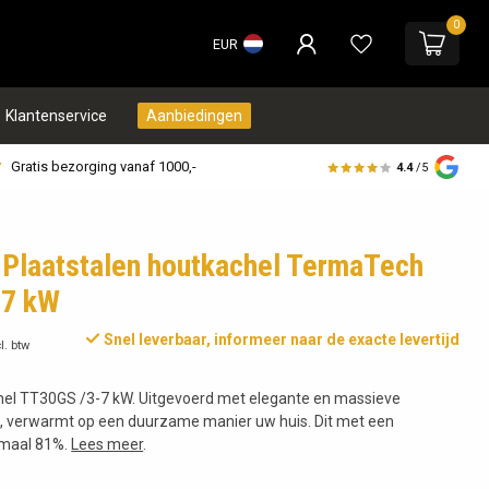
0
EUR
Klantenservice
Aanbiedingen
Gratis bezorging vanaf 1000,-
4.4
/5
Plaatstalen houtkachel TermaTech
-7 kW
Snel leverbaar, informeer naar de exacte levertijd
l. btw
hel TT30GS /3-7 kW. Uitgevoerd met elegante en massieve
, verwarmt op een duurzame manier uw huis. Dit met een
imaal 81%.
Lees meer
.