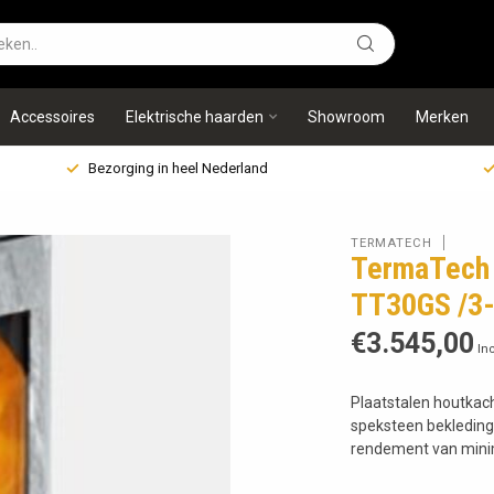
Accessoires
Elektrische haarden
Showroom
Merken
Bezorging in heel Nederland
TERMATECH
TermaTech 
TT30GS /3
€3.545,00
Inc
Plaatstalen houtkac
speksteen bekleding
rendement van min