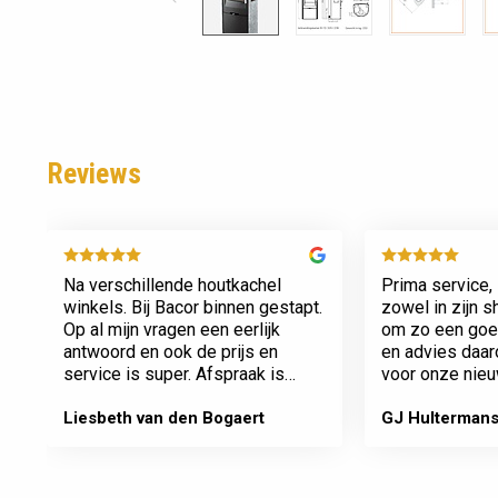
Reviews
Na verschillende houtkachel
Prima service, 
winkels. Bij Bacor binnen gestapt.
zowel in zijn 
Op al mijn vragen een eerlijk
om zo een goed
antwoord en ook de prijs en
en advies daa
service is super. Afspraak is
voor onze nieu
afspraak geen gedoe achteraf
afspraken na e
Dank jullie wel! Bacor
Liesbeth van den Bogaert
GJ Hulterman