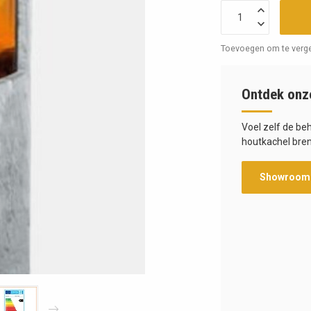
Toevoegen om te verge
Ontdek onz
Voel zelf de be
houtkachel bren
Showroom