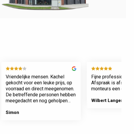
Vriendelijke mensen. Kachel
Fijne professionele 
gekocht voor een leuke prijs, op
Afspraak is afspraa
voorraad en direct meegenomen.
monteurs een echte 
De betreffende personen hebben
meegedacht en nog geholpen
Wilbert Langenberg
met inladen.
Simon