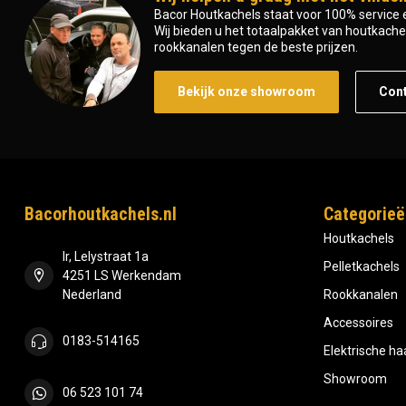
Bacor Houtkachels staat voor 100% service e
Wij bieden u het totaalpakket van houtkachel 
rookkanalen tegen de beste prijzen.
Bekijk onze showroom
Con
Bacorhoutkachels.nl
Categorieë
Houtkachels
Ir, Lelystraat 1a
Pelletkachels
4251 LS Werkendam
Nederland
Rookkanalen
Accessoires
0183-514165
Elektrische h
Showroom
06 523 101 74