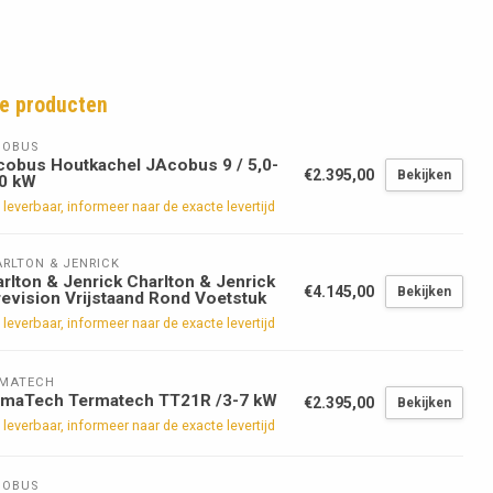
e producten
COBUS
obus Houtkachel JAcobus 9 / 5,0-
€2.395,00
Bekijken
,0 kW
 leverbaar, informeer naar de exacte levertijd
RLTON & JENRICK
rlton & Jenrick Charlton & Jenrick
€4.145,00
Bekijken
evision Vrijstaand Rond Voetstuk
 leverbaar, informeer naar de exacte levertijd
RMATECH
rmaTech Termatech TT21R /3-7 kW
€2.395,00
Bekijken
 leverbaar, informeer naar de exacte levertijd
COBUS