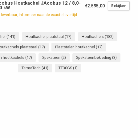
obus Houtkachel JAcobus 12 / 8,0-
€2.595,00
Bekijken
,0 kW
 leverbaar, informeer naar de exacte levertijd
chel
(141)
Houtkachel plaatstaal
(17)
Houtkachels
(182)
outkachels plaatstaal
(17)
Plaatstalen houtkachel
(17)
en houtkachels
(17)
Speksteen
(2)
Speksteenbekleding
(3)
TermaTech
(41)
TT30GS
(1)