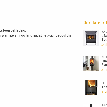
Gerelateerd
ksteen
bekleding.
JA
armte af, nog lang nadat het vuur gedoofd is.
JAc
10
Snel
CHA
Cha
Pur
Snel
TE
Te
Snel
JA