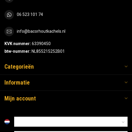
06 523 101 74
info@bacorhoutkachels.nl
KVK nummer:
63390450
btw-nummer:
NL855215252B01
Categorieën
Informatie
Mijn account