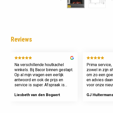
Reviews
Na verschillende houtkachel
Prima service, 
winkels. Bij Bacor binnen gestapt.
zowel in zijn 
Op al mijn vragen een eerlijk
om zo een goed
antwoord en ook de prijs en
en advies daa
service is super. Afspraak is
voor onze nieu
afspraak geen gedoe achteraf
afspraken na e
Dank jullie wel! Bacor
Liesbeth van den Bogaert
GJ Hulterman