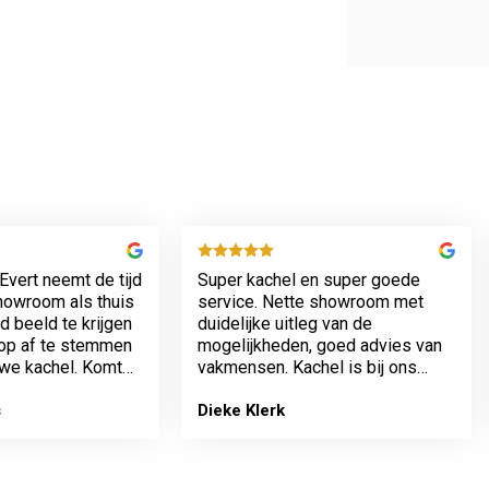
Evert neemt de tijd
Super kachel en super goede
showroom als thuis
service. Nette showroom met
 beeld te krijgen
duidelijke uitleg van de
rop af te stemmen
mogelijkheden, goed advies van
we kachel. Komt
vakmensen. Kachel is bij ons
n werkt netjes.
geplaatst incl het plaatsen van
het rookkanaal. Plaatsing en
s
Dieke Klerk
afwerking van kamer tot dak erg
…