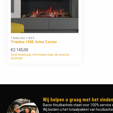
TRIMLINE FIRES
Trimline 100E Solus Corner
€2.145,00
Snel leverbaar, informeer naar de exacte
levertijd
Wij helpen u graag met het vinden
Bacor Houtkachels staat voor 100% service e
Wij bieden u het totaalpakket van houtkachel 