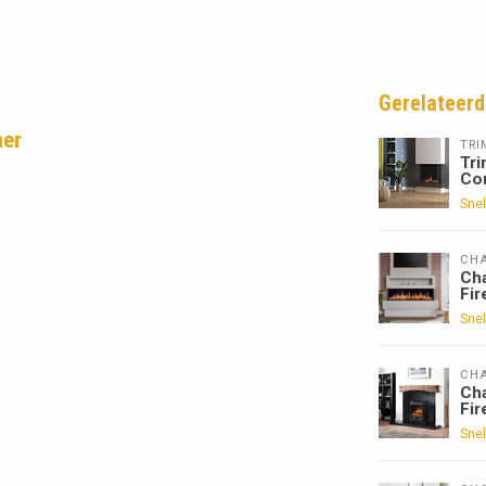
Gerelateerd
ner
TRI
Tri
Co
Snel
CHA
Cha
Fir
Snel
CHA
Cha
Fir
Snel