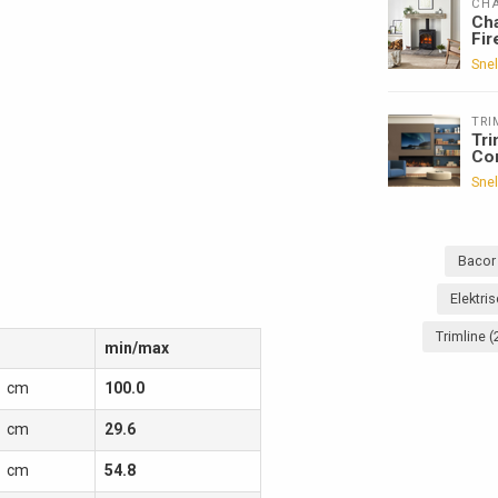
CHA
Cha
Fir
Snel
TRI
Tri
Co
Snel
Baco
Elektr
Trimline
(
min/max
cm
100.0
cm
29.6
cm
54.8