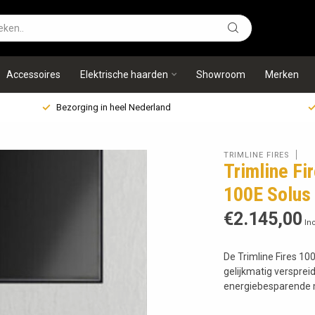
Accessoires
Elektrische haarden
Showroom
Merken
Bezorging in heel Nederland
TRIMLINE FIRES
Trimline Fi
100E Solus
€2.145,00
Inc
De Trimline Fires 1
gelijkmatig verspre
energiebesparende m