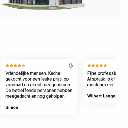
Vriendelijke mensen. Kachel
Fijne professionele 
gekocht voor een leuke prijs, op
Afspraak is afspraa
voorraad en direct meegenomen.
monteurs een echte 
De betreffende personen hebben
meegedacht en nog geholpen
Wilbert Langenberg
met inladen.
Simon