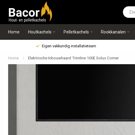
Home
Houtkachels
Pelletkachels
Rookkanalen
Eigen vakkundig installatieteam
Home
/
Elektrische Inbouwhaard Trimline 100E Solus Corner