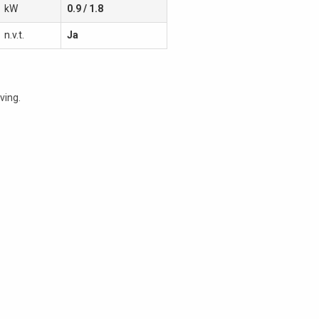
kW
0.9 / 1.8
n.v.t.
Ja
ving.