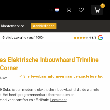
0
EUR
Klantenservice
Aanbiedingen
Gratis bezorging vanaf 1000,-
4.4
/5
res Elektrische Inbouwhaard Trimline
 Corner
Snel leverbaar, informeer naar de exacte levertijd
l. btw
00E Solus is een moderne elektrische inbouwkachel die de warmte
idt. Het heeft programmeerbare thermostaten en
odi voor comfort en efficiëntie.
Lees meer
.