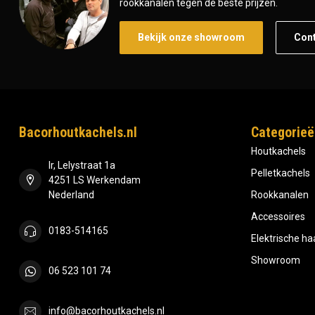
rookkanalen tegen de beste prijzen.
Bekijk onze showroom
Con
Bacorhoutkachels.nl
Categorieë
Houtkachels
Ir, Lelystraat 1a
Pelletkachels
4251 LS Werkendam
Nederland
Rookkanalen
Accessoires
0183-514165
Elektrische h
Showroom
06 523 101 74
info@bacorhoutkachels.nl