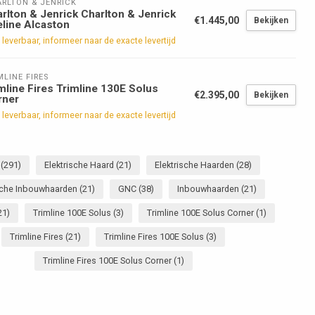
RLTON & JENRICK
rlton & Jenrick Charlton & Jenrick
€1.445,00
Bekijken
eline Alcaston
 leverbaar, informeer naar de exacte levertijd
MLINE FIRES
mline Fires Trimline 130E Solus
€2.395,00
Bekijken
rner
 leverbaar, informeer naar de exacte levertijd
r
(291)
Elektrische Haard
(21)
Elektrische Haarden
(28)
ische Inbouwhaarden
(21)
GNC
(38)
Inbouwhaarden
(21)
21)
Trimline 100E Solus
(3)
Trimline 100E Solus Corner
(1)
Trimline Fires
(21)
Trimline Fires 100E Solus
(3)
Trimline Fires 100E Solus Corner
(1)