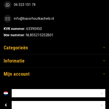
06 523 101 74
info@bacorhoutkachels.nl
KVK nummer:
63390450
btw-nummer:
NL855215252B01
Categorieën
Informatie
Mijn account
€