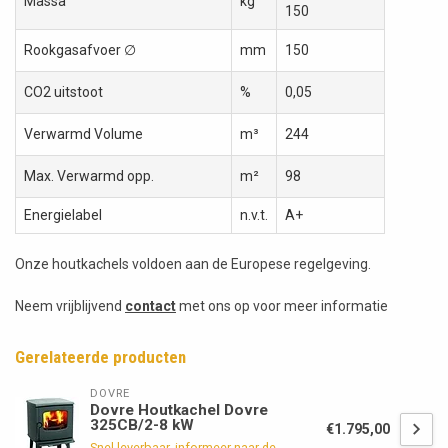
Massa
kg
150
Rookgasafvoer ∅
mm
150
CO2 uitstoot
%
0,05
Verwarmd Volume
m³
244
Max. Verwarmd opp.
m²
98
Energielabel
n.v.t.
A+
Onze houtkachels voldoen aan de Europese regelgeving.
Neem vrijblijvend
contact
met ons op voor meer informatie
Gerelateerde producten
DOVRE
Dovre Houtkachel Dovre
325CB/2-8 kW
€1.795,00
Snel leverbaar, informeer naar de