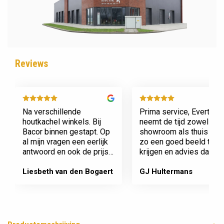
Reviews
Na verschillende
Prima service, Evert
houtkachel winkels. Bij
neemt de tijd zowel in zi
Bacor binnen gestapt. Op
showroom als thuis om
al mijn vragen een eerlijk
zo een goed beeld te
antwoord en ook de prijs
krijgen en advies daaro
en service is super.
af te stemmen voor onz
Afspraak is afspraak geen
nieuwe kachel. Komt
Liesbeth van den Bogaert
GJ Hultermans
gedoe achteraf
afspraken na en werkt
Dank jullie wel! Bacor
netjes.