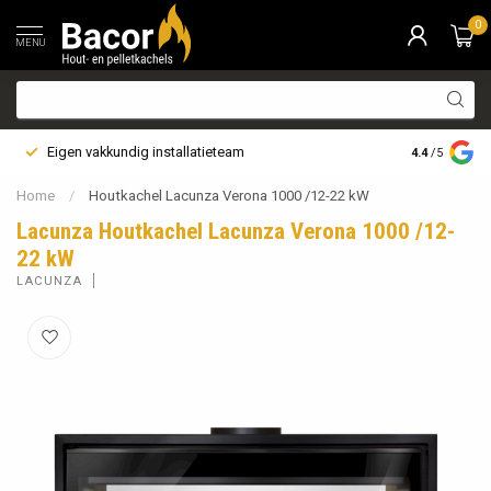
0
MENU
Eigen vakkundig installatieteam
Bezorging i
4.4
/5
Home
/
Houtkachel Lacunza Verona 1000 /12-22 kW
Lacunza Houtkachel Lacunza Verona 1000 /12-
22 kW
LACUNZA