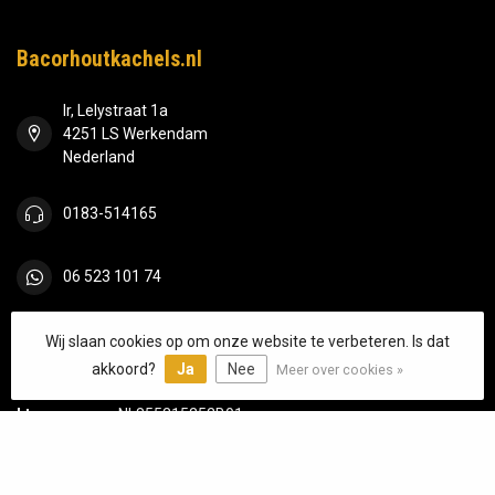
Bacorhoutkachels.nl
Ir, Lelystraat 1a
4251 LS Werkendam
Nederland
0183-514165
06 523 101 74
info@bacorhoutkachels.nl
Wij slaan cookies op om onze website te verbeteren. Is dat
akkoord?
Ja
Nee
Meer over cookies »
KVK nummer:
63390450
btw-nummer:
NL855215252B01
Categorieën