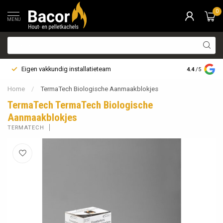
0
MENU
Eigen vakkundig installatieteam
Bezorging i
4.4
/5
Home
/
TermaTech Biologische Aanmaakblokjes
TermaTech TermaTech Biologische
Aanmaakblokjes
TERMATECH