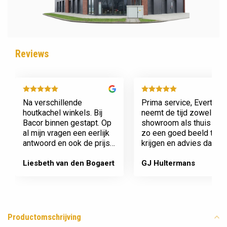
Reviews
Na verschillende
Prima service, Evert
houtkachel winkels. Bij
neemt de tijd zowel in zi
Bacor binnen gestapt. Op
showroom als thuis om
al mijn vragen een eerlijk
zo een goed beeld te
antwoord en ook de prijs
krijgen en advies daaro
en service is super.
af te stemmen voor onz
Afspraak is afspraak geen
nieuwe kachel. Komt
Liesbeth van den Bogaert
GJ Hultermans
gedoe achteraf
afspraken na en werkt
Dank jullie wel! Bacor
netjes.
Productomschrijving