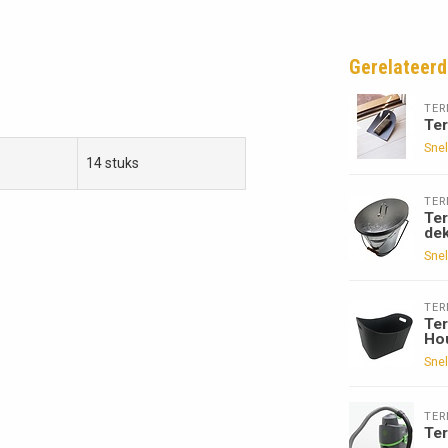
Gerelateerd
TE
Ter
Snel
14 stuks
TE
Te
dek
Snel
TE
Ter
Ho
Snel
TE
Te