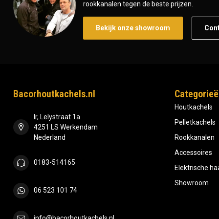
rookkanalen tegen de beste prijzen.
Bekijk onze showroom
Con
Bacorhoutkachels.nl
Categorieë
Houtkachels
Ir, Lelystraat 1a
Pelletkachels
4251 LS Werkendam
Nederland
Rookkanalen
Accessoires
0183-514165
Elektrische h
Showroom
06 523 101 74
info@bacorhoutkachels.nl