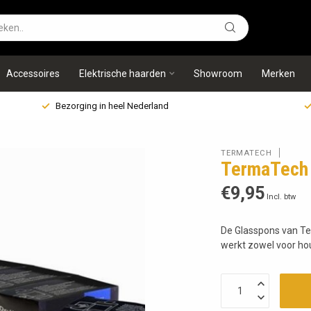
Accessoires
Elektrische haarden
Showroom
Merken
Bezorging in heel Nederland
TERMATECH
TermaTech
€9,95
Incl. btw
De Glasspons van Te
werkt zowel voor hou