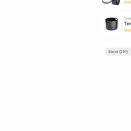
Snel
TE
Te
Snel
Bacor
(291)