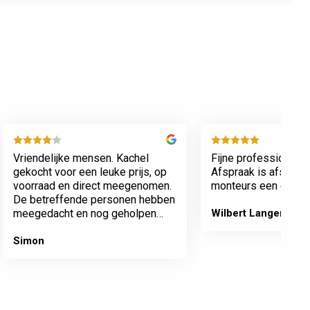
Vriendelijke mensen. Kachel
Fijne professionele 
gekocht voor een leuke prijs, op
Afspraak is afspraa
voorraad en direct meegenomen.
monteurs een echte 
De betreffende personen hebben
meegedacht en nog geholpen
Wilbert Langenberg
met inladen.
Simon