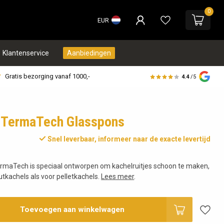
0
EUR
Klantenservice
Aanbiedingen
Gratis bezorging vanaf 1000,-
4.4
/5
 TermaTech Glasspons
Snel leverbaar, informeer naar de exacte levertijd
rmaTech is speciaal ontworpen om kachelruitjes schoon te maken,
tkachels als voor pelletkachels.
Lees meer
.
Toevoegen aan winkelwagen