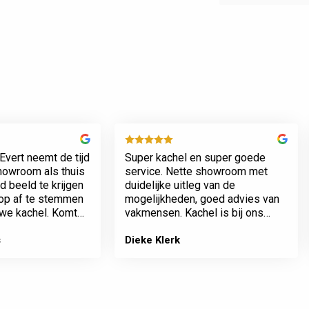
Evert neemt de tijd
Super kachel en super goede
showroom als thuis
service. Nette showroom met
 beeld te krijgen
duidelijke uitleg van de
rop af te stemmen
mogelijkheden, goed advies van
we kachel. Komt
vakmensen. Kachel is bij ons
n werkt netjes.
geplaatst incl het plaatsen van
het rookkanaal. Plaatsing en
s
Dieke Klerk
afwerking van kamer tot dak erg
…