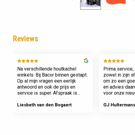
Reviews
Na verschillende houtkachel
Prima service, 
winkels. Bij Bacor binnen gestapt.
zowel in zijn 
Op al mijn vragen een eerlijk
om zo een goed
antwoord en ook de prijs en
en advies daa
service is super. Afspraak is
voor onze nieu
afspraak geen gedoe achteraf
afspraken na e
Dank jullie wel! Bacor
Liesbeth van den Bogaert
GJ Hulterman