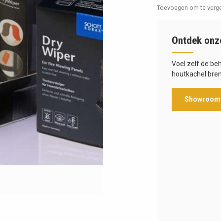
Toevoegen om te verge
Ontdek onz
Voel zelf de be
houtkachel bren
Showroom