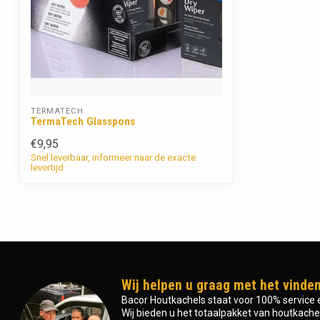
TERMATECH
TermaTech Glasspons
€9,95
Snel leverbaar, informeer naar de exacte
levertijd
Wij helpen u graag met het vinden
Bacor Houtkachels staat voor 100% service e
Wij bieden u het totaalpakket van houtkachel 