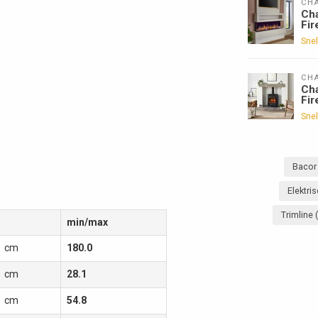
CHA
Cha
Fir
Snel
CHA
Cha
Fir
Snel
Baco
Elektr
Trimline
min/max
cm
180.0
cm
28.1
cm
54.8