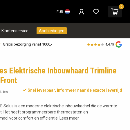
0
EUR
Klantenservice
Aanbiedingen
Gratis bezorging vanaf 1000,-
4.4
/5
res Elektrische Inbouwhaard Trimline
 Front
Snel leverbaar, informeer naar de exacte levertijd
l. btw
80E Solus is een moderne elektrische inbouwkachel die de warmte
idt. Het heeft programmeerbare thermostaten en
odi voor comfort en efficiëntie.
Lees meer
.