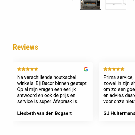
Reviews
Na verschillende houtkachel
Prima service, 
winkels. Bij Bacor binnen gestapt.
zowel in zijn 
Op al mijn vragen een eerlijk
om zo een goed
antwoord en ook de prijs en
en advies daa
service is super. Afspraak is
voor onze nieu
afspraak geen gedoe achteraf
afspraken na e
Dank jullie wel! Bacor
Liesbeth van den Bogaert
GJ Hulterman