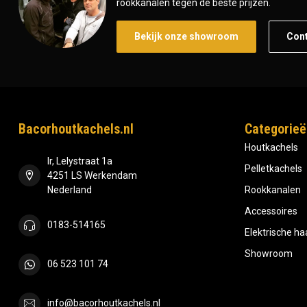
rookkanalen tegen de beste prijzen.
Bekijk onze showroom
Con
Bacorhoutkachels.nl
Categorieë
Houtkachels
Ir, Lelystraat 1a
Pelletkachels
4251 LS Werkendam
Nederland
Rookkanalen
Accessoires
0183-514165
Elektrische h
Showroom
06 523 101 74
info@bacorhoutkachels.nl