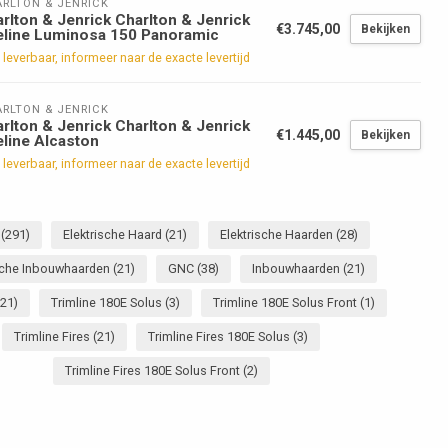
RLTON & JENRICK
rlton & Jenrick Charlton & Jenrick
€3.745,00
Bekijken
eline Luminosa 150 Panoramic
 leverbaar, informeer naar de exacte levertijd
RLTON & JENRICK
rlton & Jenrick Charlton & Jenrick
€1.445,00
Bekijken
eline Alcaston
 leverbaar, informeer naar de exacte levertijd
r
(291)
Elektrische Haard
(21)
Elektrische Haarden
(28)
ische Inbouwhaarden
(21)
GNC
(38)
Inbouwhaarden
(21)
(21)
Trimline 180E Solus
(3)
Trimline 180E Solus Front
(1)
Trimline Fires
(21)
Trimline Fires 180E Solus
(3)
Trimline Fires 180E Solus Front
(2)