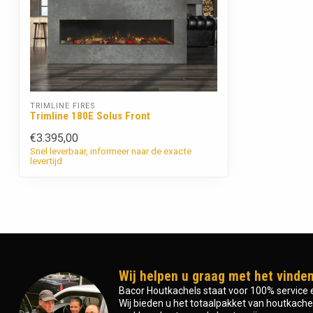
TRIMLINE FIRES
Trimline 180E Solus Front
€3.395,00
Snel leverbaar, informeer naar de exacte
levertijd
Wij helpen u graag met het vinden
Bacor Houtkachels staat voor 100% service e
Wij bieden u het totaalpakket van houtkachel 