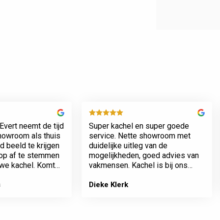
Evert neemt de tijd
Super kachel en super goede
showroom als thuis
service. Nette showroom met
 beeld te krijgen
duidelijke uitleg van de
rop af te stemmen
mogelijkheden, goed advies van
we kachel. Komt
vakmensen. Kachel is bij ons
n werkt netjes.
geplaatst incl het plaatsen van
het rookkanaal. Plaatsing en
s
Dieke Klerk
afwerking van kamer tot dak erg
…