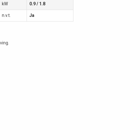
kW
0.9 / 1.8
n.v.t.
Ja
ving.