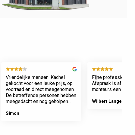
Vriendelijke mensen. Kachel
Fijne professionele 
gekocht voor een leuke prijs, op
Afspraak is afspraa
voorraad en direct meegenomen.
monteurs een echte 
De betreffende personen hebben
meegedacht en nog geholpen
Wilbert Langenberg
met inladen.
Simon