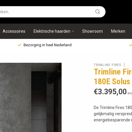
Accessoires
Elektrische haarden
Showroom
Merken
Bezorging in heel Nederland
TRIMLINE FIRES
Trimline Fi
180E Solus
€3.395,00
Inc
De Trimline Fires 1
gelijkmatig verspre
energiebesparende m