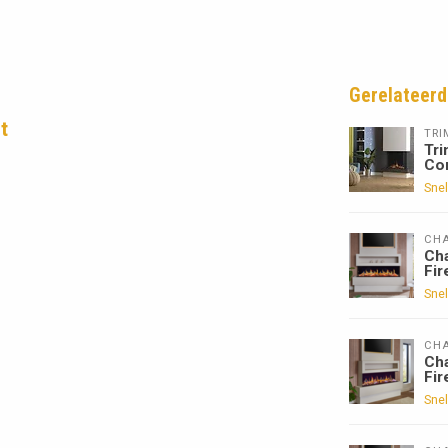
Gerelateerd
t
TRI
Tri
Co
Snel
CHA
Cha
Fir
Snel
CHA
Cha
Fir
Snel