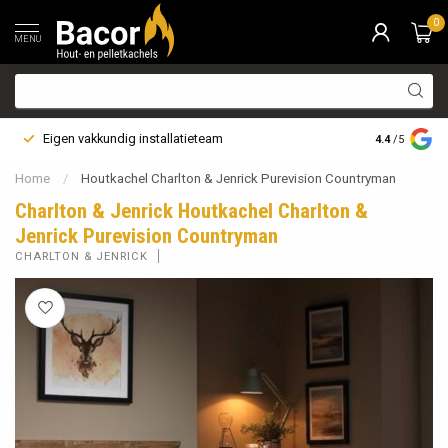
0
MENU
Eigen vakkundig installatieteam
Bezorging i
4.4
/5
Home
/
Houtkachel Charlton & Jenrick Purevision Countryman
Charlton & Jenrick Houtkachel Charlton &
Jenrick Purevision Countryman
CHARLTON & JENRICK