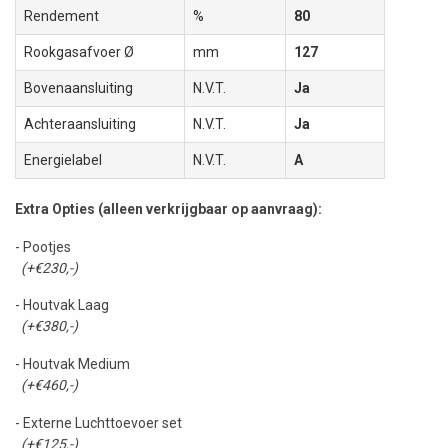
Rendement
%
80
Rookgasafvoer Ø
mm
127
Bovenaansluiting
N.V.T.
Ja
Achteraansluiting
N.V.T.
Ja
Energielabel
N.V.T.
A
Extra Opties (alleen verkrijgbaar op aanvraag):
- Pootjes
(+€230,-)
- Houtvak Laag
(+€380,-)
- Houtvak Medium
(+€460,-)
- Externe Luchttoevoer set
(+€125,-)