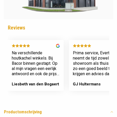
Reviews
Na verschillende
Prima service, Evert
houtkachel winkels. Bij
neemt de tijd zowel in zi
Bacor binnen gestapt. Op
showroom als thuis om
al mijn vragen een eerlijk
zo een goed beeld te
antwoord en ook de prijs
krijgen en advies daaro
en service is super.
af te stemmen voor onz
Afspraak is afspraak geen
nieuwe kachel. Komt
Liesbeth van den Bogaert
GJ Hultermans
gedoe achteraf
afspraken na en werkt
Dank jullie wel! Bacor
netjes.
Productomschrijving