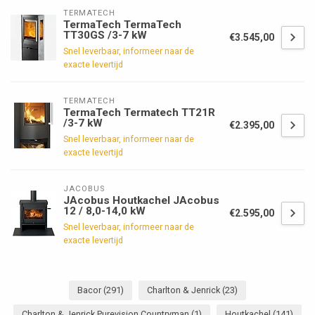
TERMATECH
TermaTech TermaTech
TT30GS /3-7 kW
€3.545,00
Snel leverbaar, informeer naar de
exacte levertijd
TERMATECH
TermaTech Termatech TT21R
/3-7 kW
€2.395,00
Snel leverbaar, informeer naar de
exacte levertijd
JACOBUS
JAcobus Houtkachel JAcobus
12 / 8,0-14,0 kW
€2.595,00
Snel leverbaar, informeer naar de
exacte levertijd
Bacor
(291)
Charlton & Jenrick
(23)
Charlton & Jenrick Purevision Countryman
(1)
Houtkachel
(141)