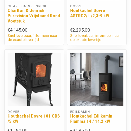
CHARLTON & JENRICK
DOVRE
Charlton & Jenrick
Houtkachel Dovre
Purevision Vrijstaand Rond
ASTRO2/L /2,3-9 kW
Voetstuk
€4.145,00
€2.295,00
Snel leverbaar, informeer naar
Snel leverbaar, informeer naar
de exacte levertijd
de exacte levertijd
DOVRE
EDILKAMIN
Houtkachel Dovre 101 CBS
Houtkachel Edilkamin
/5 kW
Flamma 14 / 14.2 kW
€1.180,00
€3.595,00