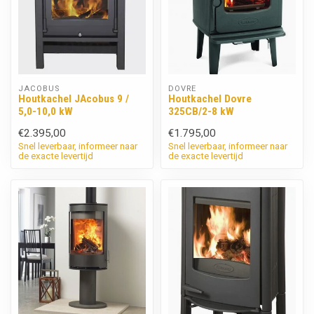
JACOBUS
DOVRE
Houtkachel JAcobus 9 /
Houtkachel Dovre
5,0-10,0 kW
325CB/2-8 kW
€2.395,00
€1.795,00
Snel leverbaar, informeer naar
Snel leverbaar, informeer naar
de exacte levertijd
de exacte levertijd