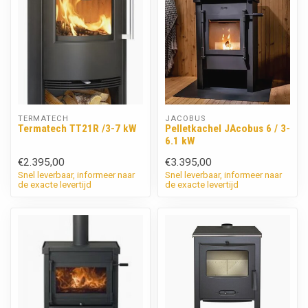
TERMATECH
JACOBUS
Termatech TT21R /3-7 kW
Pelletkachel JAcobus 6 / 3-
6.1 kW
€2.395,00
€3.395,00
Snel leverbaar, informeer naar
Snel leverbaar, informeer naar
de exacte levertijd
de exacte levertijd