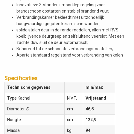
Innovatieve 3-standen smoorklep regeling voor
brandschoon opstarten en stabiel brandend vuur;
Verbrandingskamer bekleedt met uitzonderlijk
hoogwaardige gegoten keramische wanden;
solide stalen deur in de ronde modellen, allen met RVS
koelblijvende deurgreep en zelfsluitend veerslot. Met een
zachte duw sluit de deur automatisch;
Behorend tot de schoonste verbrandingstoestellen;
Aparte standaard regelstand voor verbranding van kolen
Specificaties
Technische gegevens
min/max
Type Kachel
N.V.T.
Vrijstaand
Diameter ∅
cm
46,5
Hoogte
cm
122,9
Massa
kg
94