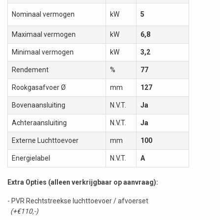
Nominaal vermogen
kW
5
Maximaal vermogen
kW
6,8
Minimaal vermogen
kW
3,2
Rendement
%
77
Rookgasafvoer Ø
mm
127
Bovenaansluiting
N.V.T.
Ja
Achteraansluiting
N.V.T.
Ja
Externe Luchttoevoer
mm
100
Energielabel
N.V.T.
A
Extra Opties (alleen verkrijgbaar op aanvraag):
- PVR Rechtstreekse luchttoevoer / afvoerset
(+€110,-)