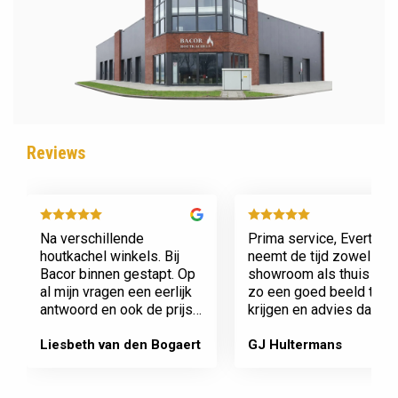
Reviews
Na verschillende
Prima service, Evert
houtkachel winkels. Bij
neemt de tijd zowel in zi
Bacor binnen gestapt. Op
showroom als thuis om
al mijn vragen een eerlijk
zo een goed beeld te
antwoord en ook de prijs
krijgen en advies daaro
en service is super.
af te stemmen voor onz
Afspraak is afspraak geen
nieuwe kachel. Komt
Liesbeth van den Bogaert
GJ Hultermans
gedoe achteraf
afspraken na en werkt
Dank jullie wel! Bacor
netjes.