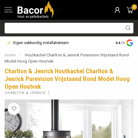
0
MENU
Eigen vakkundig installatieteam
Bezorging i
4.4
/5
Home
/
Houtkachel Charlton & Jenrick Purevision Vrijstaand Rond
Model Hoog Open Houtvak
Charlton & Jenrick Houtkachel Charlton &
Jenrick Purevision Vrijstaand Rond Model Hoog
Open Houtvak
CHARLTON & JENRICK