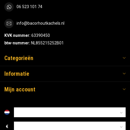
06 523 101 74
info@bacorhoutkachels.nl
KVK nummer:
63390450
btw-nummer:
NL855215252B01
Categorieën
Informatie
Mijn account
€