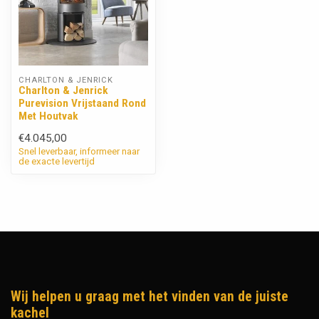
CHARLTON & JENRICK
Charlton & Jenrick
Purevision Vrijstaand Rond
Met Houtvak
€4.045,00
Snel leverbaar, informeer naar
de exacte levertijd
Wij helpen u graag met het vinden van de juiste
kachel