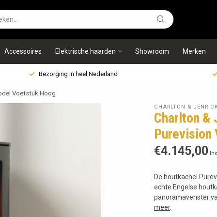
Accessoires
Elektrische haarden
Showroom
Merken
Bezorging in heel Nederland
Model Voetstuk Hoog
CHARLTON & JENRIC
Charlton & 
Purevision
€4.145,00
Inc
De houtkachel Purevi
echte Engelse houtk
panoramavenster van
meer
.