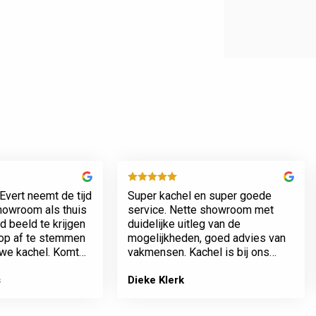
Evert neemt de tijd
Super kachel en super goede
showroom als thuis
service. Nette showroom met
 beeld te krijgen
duidelijke uitleg van de
rop af te stemmen
mogelijkheden, goed advies van
we kachel. Komt
vakmensen. Kachel is bij ons
n werkt netjes.
geplaatst incl het plaatsen van
het rookkanaal. Plaatsing en
s
Dieke Klerk
afwerking van kamer tot dak erg
…