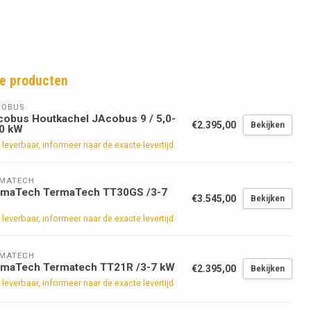
e producten
COBUS
obus Houtkachel JAcobus 9 / 5,0-
€2.395,00
Bekijken
,0 kW
 leverbaar, informeer naar de exacte levertijd
RMATECH
rmaTech TermaTech TT30GS /3-7
€3.545,00
Bekijken
 leverbaar, informeer naar de exacte levertijd
RMATECH
rmaTech Termatech TT21R /3-7 kW
€2.395,00
Bekijken
 leverbaar, informeer naar de exacte levertijd