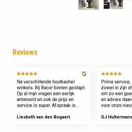
Reviews
Na verschillende houtkachel
Prima service, 
winkels. Bij Bacor binnen gestapt.
zowel in zijn 
Op al mijn vragen een eerlijk
om zo een goed
antwoord en ook de prijs en
en advies daa
service is super. Afspraak is
voor onze nieu
afspraak geen gedoe achteraf
afspraken na e
Dank jullie wel! Bacor
Liesbeth van den Bogaert
GJ Hulterman