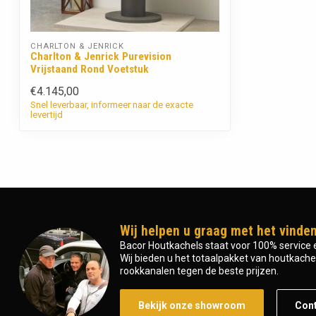
CHARLTON & JENRICK
Charlton & Jenrick Purevision
Vrijstaand Rond Voetstuk
€4.145,00
Snel leverbaar, informeer naar de exacte
levertijd
Wij helpen u graag met het vinden
Bacor Houtkachels staat voor 100% service e
Wij bieden u het totaalpakket van houtkachel 
rookkanalen tegen de beste prijzen.
Bekijk onze showroom
Con