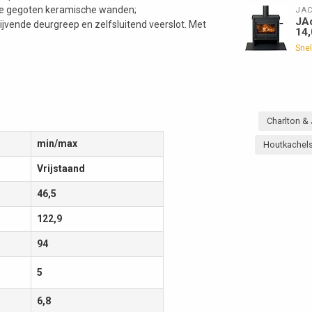
ge gegoten keramische wanden;
JA
JAc
lijvende deurgreep en zelfsluitend veerslot. Met
14
Snel
Charlton & 
min/max
Houtkachel
Vrijstaand
46,5
122,9
94
5
6,8