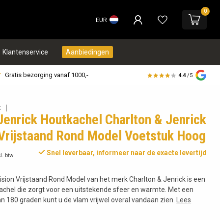
0
EUR
Klantenservice
Aanbiedingen
Gratis bezorging vanaf 1000,-
4.4
/5
K
Jenrick Houtkachel Charlton & Jenrick
 Vrijstaand Rond Model Voetstuk Hoog
Snel leverbaar, informeer naar de exacte levertijd
l. btw
sion Vrijstaand Rond Model van het merk Charlton & Jenrick is een
achel die zorgt voor een uitstekende sfeer en warmte. Met een
 180 graden kunt u de vlam vrijwel overal vandaan zien.
Lees