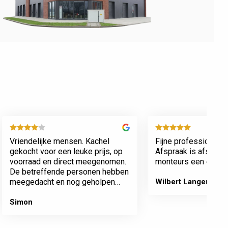
Vriendelijke mensen. Kachel
Fijne professionele 
gekocht voor een leuke prijs, op
Afspraak is afspraa
voorraad en direct meegenomen.
monteurs een echte 
De betreffende personen hebben
meegedacht en nog geholpen
Wilbert Langenberg
met inladen.
Simon