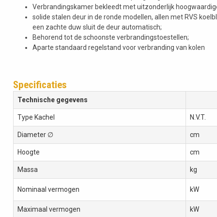
Verbrandingskamer bekleedt met uitzonderlijk hoogwaardi
solide stalen deur in de ronde modellen, allen met RVS koelb
een zachte duw sluit de deur automatisch;
Behorend tot de schoonste verbrandingstoestellen;
Aparte standaard regelstand voor verbranding van kolen
Specificaties
Technische gegevens
Type Kachel
N.V.T.
Diameter ∅
cm
Hoogte
cm
Massa
kg
Nominaal vermogen
kW
Maximaal vermogen
kW