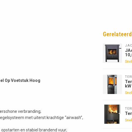
Gerelateerd
JA
JAc
10
Snel
TE
del Op Voetstuk Hoog
Te
kW
Snel
TE
perschone verbranding;
Te
egelsysteem met uiterst krachtige “airwash”,
Snel
opstarten en stabiel brandend vuur;