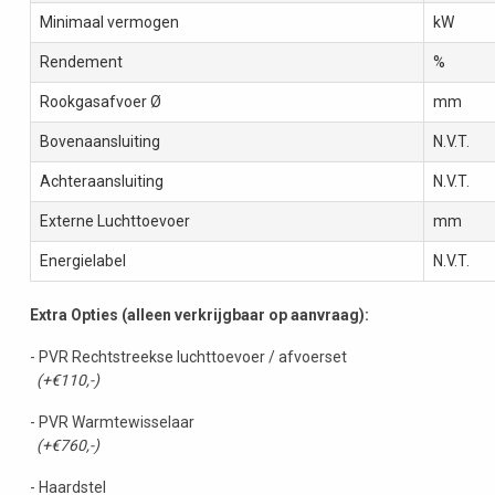
Minimaal vermogen
kW
Rendement
%
Rookgasafvoer Ø
mm
Bovenaansluiting
N.V.T.
Achteraansluiting
N.V.T.
Externe Luchttoevoer
mm
Energielabel
N.V.T.
Extra Opties (alleen verkrijgbaar op aanvraag):
- PVR Rechtstreekse luchttoevoer / afvoerset
(+€110,-)
- PVR Warmtewisselaar
(+€760,-)
- Haardstel