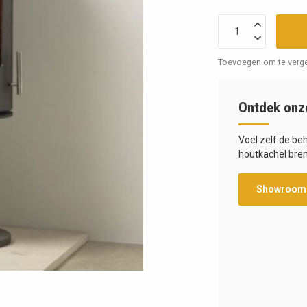
Toevoegen om te verge
Ontdek onz
Voel zelf de be
houtkachel bren
Showroom