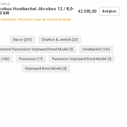
COBUS
obus Houtkachel JAcobus 12 / 8,0-
€2.595,00
Bekijken
,0 kW
 leverbaar, informeer naar de exacte levertijd
Bacor
(291)
Charlton & Jenrick
(23)
Jenrick Purecvision Vrijstaand Rond Model
(5)
Houtkachel
(141)
s
(182)
Purevision
(17)
Purevision Vrijstaand Rond Model
(5)
Vrijstaand Rond Model
(5)