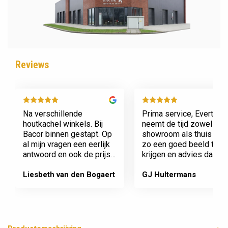
Reviews
Na verschillende
Prima service, Evert
houtkachel winkels. Bij
neemt de tijd zowel in zi
Bacor binnen gestapt. Op
showroom als thuis om
al mijn vragen een eerlijk
zo een goed beeld te
antwoord en ook de prijs
krijgen en advies daaro
en service is super.
af te stemmen voor onz
Afspraak is afspraak geen
nieuwe kachel. Komt
Liesbeth van den Bogaert
GJ Hultermans
gedoe achteraf
afspraken na en werkt
Dank jullie wel! Bacor
netjes.