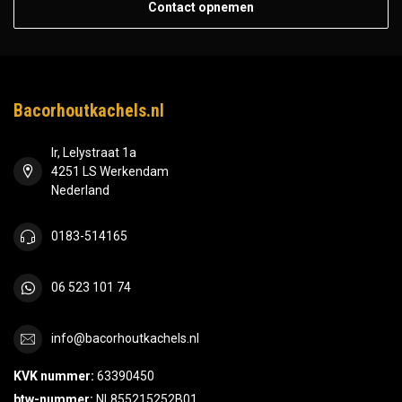
Contact opnemen
Bacorhoutkachels.nl
Ir, Lelystraat 1a
4251 LS Werkendam
Nederland
0183-514165
06 523 101 74
info@bacorhoutkachels.nl
KVK nummer:
63390450
btw-nummer:
NL855215252B01