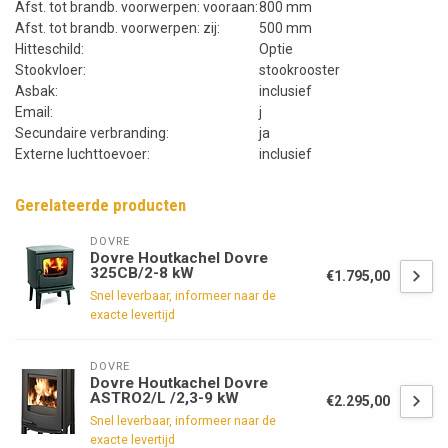
Afst. tot brandb. voorwerpen: vooraan:
800 mm
Afst. tot brandb. voorwerpen: zij:
500 mm
Hitteschild:
Optie
Stookvloer:
stookrooster
Asbak:
inclusief
Email:
j
Secundaire verbranding:
ja
Externe luchttoevoer:
inclusief
Gerelateerde producten
DOVRE
Dovre Houtkachel Dovre
325CB/2-8 kW
€1.795,00
Snel leverbaar, informeer naar de
exacte levertijd
DOVRE
Dovre Houtkachel Dovre
ASTRO2/L /2,3-9 kW
€2.295,00
Snel leverbaar, informeer naar de
exacte levertijd