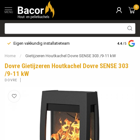
0
MENU
Eigen vakkundig installatieteam
Bezorging i
4.4
/5
Home
/
Gietijzeren Houtkachel Dovre SENSE 303 /9-11 kW
Dovre Gietijzeren Houtkachel Dovre SENSE 303
/9-11 kW
DOVRE