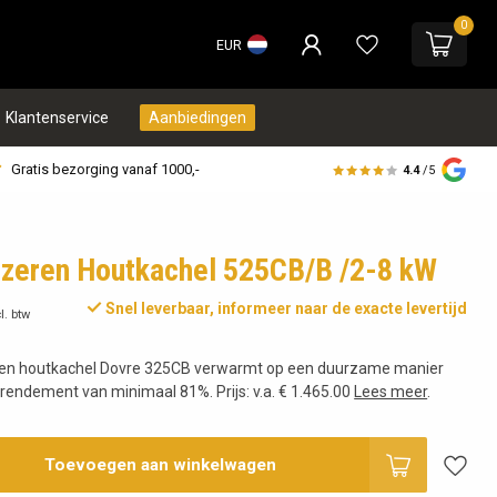
0
EUR
Klantenservice
Aanbiedingen
Gratis bezorging vanaf 1000,-
4.4
/5
ijzeren Houtkachel 525CB/B /2-8 kW
Snel leverbaar, informeer naar de exacte levertijd
l. btw
eren houtkachel Dovre 325CB verwarmt op een duurzame manier
 rendement van minimaal 81%. Prijs: v.a. € 1.465.00
Lees meer
.
Toevoegen aan winkelwagen