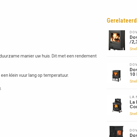
Gerelateerd
DOV
Do
/2,
Snel
n duurzame manier uw huis. Dit met een rendement
DOV
Dov
10
t een klein vuur lang op temperatuur.
Snel
.
LA 
La 
Con
Snel
DOV
Do