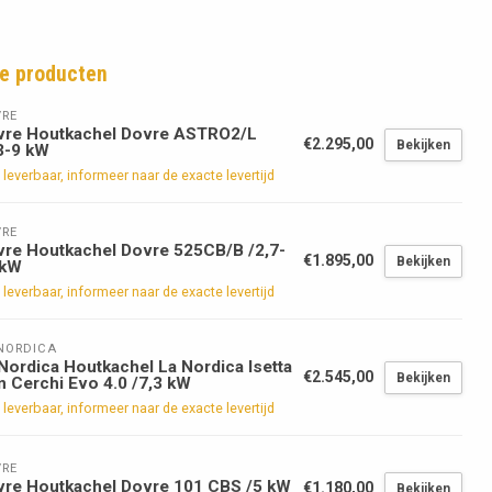
e producten
RE
vre Houtkachel Dovre ASTRO2/L
€2.295,00
Bekijken
3-9 kW
 leverbaar, informeer naar de exacte levertijd
RE
re Houtkachel Dovre 525CB/B /2,7-
€1.895,00
Bekijken
 kW
 leverbaar, informeer naar de exacte levertijd
NORDICA
Nordica Houtkachel La Nordica Isetta
€2.545,00
Bekijken
 Cerchi Evo 4.0 /7,3 kW
 leverbaar, informeer naar de exacte levertijd
RE
vre Houtkachel Dovre 101 CBS /5 kW
€1.180,00
Bekijken