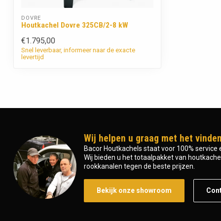
DOVRE
Houtkachel Dovre 325CB/2-8 kW
€1.795,00
Snel leverbaar, informeer naar de exacte
levertijd
Wij helpen u graag met het vinden
Bacor Houtkachels staat voor 100% service e
Wij bieden u het totaalpakket van houtkachel 
rookkanalen tegen de beste prijzen.
Bekijk onze showroom
Con