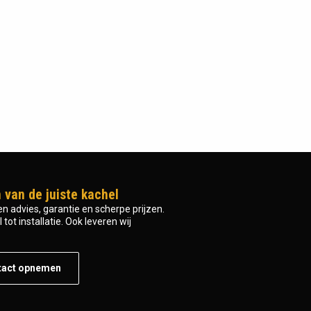
 van de juiste kachel
n advies, garantie en scherpe prijzen.
tot installatie. Ook leveren wij
tact opnemen