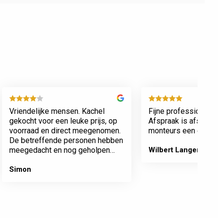
Vriendelijke mensen. Kachel
Fijne professionele 
gekocht voor een leuke prijs, op
Afspraak is afspraa
voorraad en direct meegenomen.
monteurs een echte 
De betreffende personen hebben
meegedacht en nog geholpen
Wilbert Langenberg
met inladen.
Simon