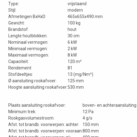
Type:
vrijstaand
Stijl:
modern
Afmetingen BxHxD:
465x655x490 mm
Gewicht:
100 kg
Brandstof:
hout
Lengte houtblokken:
30 cm
Nominaal vermogen:
6 kW
Minimaal vermogen:
2 kW
Maximaal vermogen:
8 kW
Capaciteit:
120 m³
Rendement:
81
Stofdeeltjes:
13 (mg/Nm³)
Ø aansluiting rookafvoer:
125 mm
Hoogte aansluiting rookafvoer:
530 mm
Plaats aansluiting rookafvoer:
boven- en achteraansluiting
Minimum trek:
12 Pa
Rookgasvolumestroom:
4 g/s
Afst. tot brandb. voorwerpen: achter:
150 mm
Afst. tot brandb. voorwerpen: vooraan:
800 mm