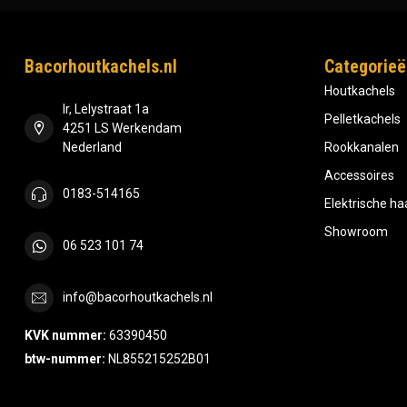
Bacorhoutkachels.nl
Categorieë
Houtkachels
Ir, Lelystraat 1a
Pelletkachels
4251 LS Werkendam
Nederland
Rookkanalen
Accessoires
0183-514165
Elektrische h
Showroom
06 523 101 74
info@bacorhoutkachels.nl
KVK nummer:
63390450
btw-nummer:
NL855215252B01