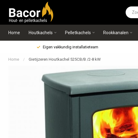
Home
Houtkachels
Pelletkachels
Rookkanalen
Eigen vakkundig installatieteam
Home
/
Gietijzeren Houtkachel 525CB/B /2-8 kW