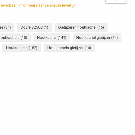
 leverbaar, informeer naar de exacte levertijd
re
(34)
Dovre 325CB
(1)
Gietijzeren houtkachel
(15)
 houtkachels
(15)
Houtkachel
(141)
Houtkachel gietijzer
(14)
Houtkachels
(182)
Houtkachels gietijzer
(14)