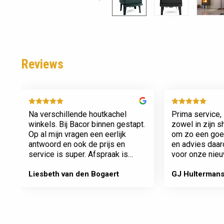
Reviews
Na verschillende houtkachel
Prima service, 
winkels. Bij Bacor binnen gestapt.
zowel in zijn 
Op al mijn vragen een eerlijk
om zo een goed
antwoord en ook de prijs en
en advies daa
service is super. Afspraak is
voor onze nieu
afspraak geen gedoe achteraf
afspraken na e
Dank jullie wel! Bacor
Liesbeth van den Bogaert
GJ Hulterman