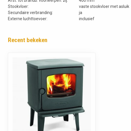
Afst. tot brandb. voorwerpen: zij:
400 mm
Stookvloer:
vaste stookvloer met asluik
Secundaire verbranding:
ja
Externe luchttoevoer:
inclusief
Recent bekeken