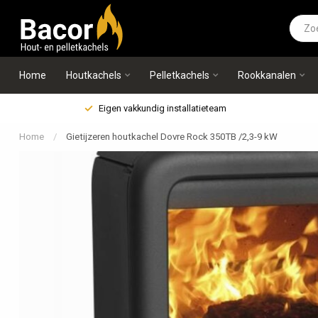
Home
Houtkachels
Pelletkachels
Rookkanalen
Eigen vakkundig installatieteam
Home
/
Gietijzeren houtkachel Dovre Rock 350TB /2,3-9 kW