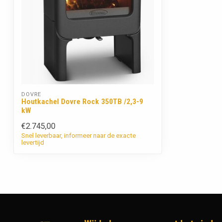
DOVRE
Houtkachel Dovre Rock 350TB /2,3-9
kW
€2.745,00
Snel leverbaar, informeer naar de exacte
levertijd