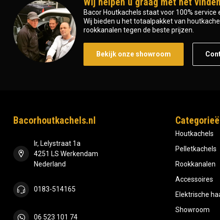
Wij helpen u graag met het vinden
Bacor Houtkachels staat voor 100% service e
Wij bieden u het totaalpakket van houtkachel 
rookkanalen tegen de beste prijzen.
Bekijk onze showroom
Con
Bacorhoutkachels.nl
Categorieë
Houtkachels
Ir, Lelystraat 1a
Pelletkachels
4251 LS Werkendam
Nederland
Rookkanalen
Accessoires
0183-514165
Elektrische h
Showroom
06 523 101 74