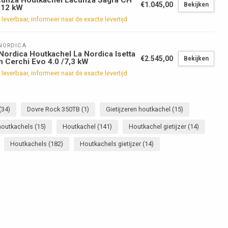
€1.045,00
Bekijken
-12 kW
 leverbaar, informeer naar de exacte levertijd
NORDICA
Nordica Houtkachel La Nordica Isetta
€2.545,00
Bekijken
 Cerchi Evo 4.0 /7,3 kW
 leverbaar, informeer naar de exacte levertijd
(34)
Dovre Rock 350TB
(1)
Gietijzeren houtkachel
(15)
 houtkachels
(15)
Houtkachel
(141)
Houtkachel gietijzer
(14)
Houtkachels
(182)
Houtkachels gietijzer
(14)