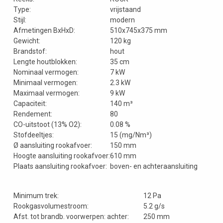
Type:
vrijstaand
Stijl:
modern
Afmetingen BxHxD:
510x745x375 mm
Gewicht:
120 kg
Brandstof:
hout
Lengte houtblokken:
35 cm
Nominaal vermogen:
7 kW
Minimaal vermogen:
2.3 kW
Maximaal vermogen:
9 kW
Capaciteit:
140 m³
Rendement:
80
CO-uitstoot (13% O2):
0.08 %
Stofdeeltjes:
15 (mg/Nm³)
Ø aansluiting rookafvoer:
150 mm
Hoogte aansluiting rookafvoer:
610 mm
Plaats aansluiting rookafvoer:
boven- en achteraansluiting
Minimum trek:
12 Pa
Rookgasvolumestroom:
5.2 g/s
Afst. tot brandb. voorwerpen: achter:
250 mm