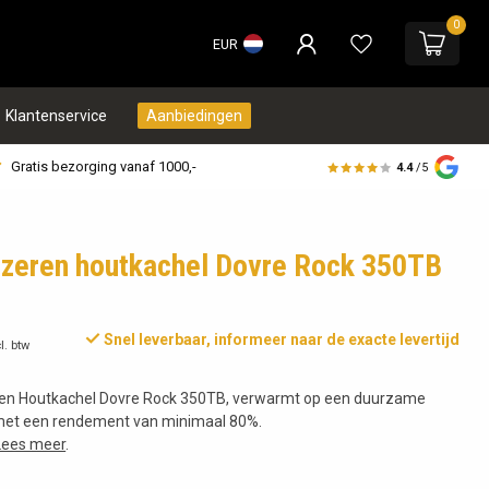
0
EUR
Klantenservice
Aanbiedingen
Gratis bezorging vanaf 1000,-
4.4
/5
ijzeren houtkachel Dovre Rock 350TB
Snel leverbaar, informeer naar de exacte levertijd
l. btw
eren Houtkachel Dovre Rock 350TB, verwarmt op een duurzame
 met een rendement van minimaal 80%.
Lees meer
.