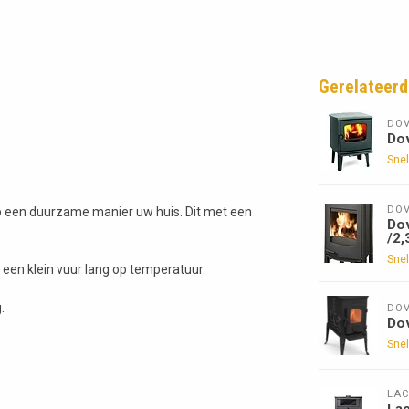
Gerelateerd
DOV
Do
Snel
DOV
p een duurzame manier uw huis. Dit met een
Do
/2,
Snel
t een klein vuur lang op temperatuur.
.
DOV
Do
Snel
LA
La