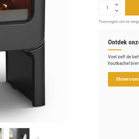
Toevoegen om te verge
Ontdek onz
Voel zelf de be
houtkachel bren
Showroom