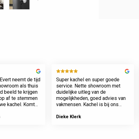
Evert neemt de tijd
Super kachel en super goede
showroom als thuis
service. Nette showroom met
 beeld te krijgen
duidelijke uitleg van de
rop af te stemmen
mogelijkheden, goed advies van
we kachel. Komt
vakmensen. Kachel is bij ons
n werkt netjes.
geplaatst incl het plaatsen van
het rookkanaal. Plaatsing en
s
Dieke Klerk
afwerking van kamer tot dak erg
…