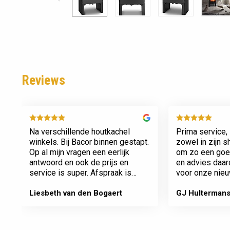
Reviews
Na verschillende houtkachel
Prima service, 
winkels. Bij Bacor binnen gestapt.
zowel in zijn 
Op al mijn vragen een eerlijk
om zo een goed
antwoord en ook de prijs en
en advies daa
service is super. Afspraak is
voor onze nieu
afspraak geen gedoe achteraf
afspraken na e
Dank jullie wel! Bacor
Liesbeth van den Bogaert
GJ Hulterman