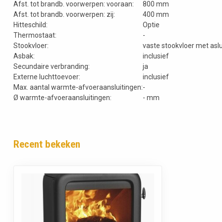
Afst. tot brandb. voorwerpen: vooraan:
800 mm
Afst. tot brandb. voorwerpen: zij:
400 mm
Hitteschild:
Optie
Thermostaat:
-
Stookvloer:
vaste stookvloer met aslu
Asbak:
inclusief
Secundaire verbranding:
ja
Externe luchttoevoer:
inclusief
Max. aantal warmte-afvoeraansluitingen:
-
Ø warmte-afvoeraansluitingen:
- mm
Recent bekeken