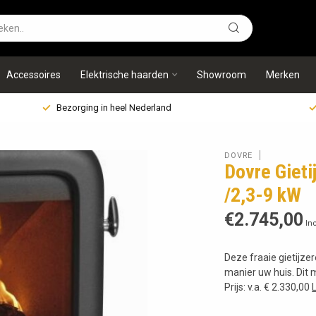
Accessoires
Elektrische haarden
Showroom
Merken
Bezorging in heel Nederland
DOVRE
Dovre Giet
/2,3-9 kW
€2.745,00
Inc
Deze fraaie gietijz
manier uw huis. Dit
Prijs: v.a. € 2.330,00