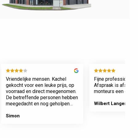
Vriendelijke mensen. Kachel
Fijne professionele 
gekocht voor een leuke prijs, op
Afspraak is afspraa
voorraad en direct meegenomen.
monteurs een echte 
De betreffende personen hebben
meegedacht en nog geholpen
Wilbert Langenberg
met inladen.
Simon