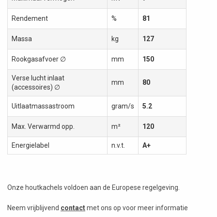
Rendement
%
81
Massa
kg
127
Rookgasafvoer ∅
mm
150
Verse lucht inlaat
mm
80
(accessoires) ∅
Uitlaatmassastroom
gram/s
5.2
Max. Verwarmd opp.
m²
120
Energielabel
n.v.t.
A+
Onze houtkachels voldoen aan de Europese regelgeving.
Neem vrijblijvend
contact
met ons op voor meer informatie