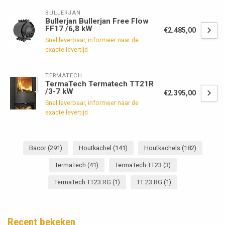
BULLERJAN
Bullerjan Bullerjan Free Flow
FF17 /6,8 kW
€2.485,00
Snel leverbaar, informeer naar de
exacte levertijd
TERMATECH
TermaTech Termatech TT21R
/3-7 kW
€2.395,00
Snel leverbaar, informeer naar de
exacte levertijd
Bacor
(291)
Houtkachel
(141)
Houtkachels
(182)
TermaTech
(41)
TermaTech TT23
(3)
TermaTech TT23 RG
(1)
TT 23 RG
(1)
Recent bekeken