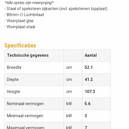
*Alle opties zijn meerprijzig*
- Staal of speksteen zijkanten (incl. spekstenen topplaat)
- 80mm ∅ Luchtinlaat
- Vloerplaat glas
- Vloerplaat staal
Specificaties
Technische gegevens
Aantal
Breedte
cm
52.1
Diepte
cm
41.2
Hoogte
cm
107.3
Nominaal vermogen
kW
5.6
Minimaal vermogen
kW
3
Maximaal vermogen
kW
7