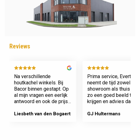
Reviews
Na verschillende
Prima service, Evert
houtkachel winkels. Bij
neemt de tijd zowel in zi
Bacor binnen gestapt. Op
showroom als thuis om
al mijn vragen een eerlijk
zo een goed beeld te
antwoord en ook de prijs
krijgen en advies daaro
en service is super.
af te stemmen voor onz
Afspraak is afspraak geen
nieuwe kachel. Komt
Liesbeth van den Bogaert
GJ Hultermans
gedoe achteraf
afspraken na en werkt
Dank jullie wel! Bacor
netjes.