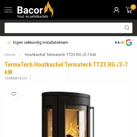
0
MENU
Eigen vakkundig installatieteam
Bezorging i
4.4
/5
Home
/
Houtkachel Termatech TT23 RG /3-7 kW
TermaTech Houtkachel Termatech TT23 RG /3-7
kW
TERMATECH