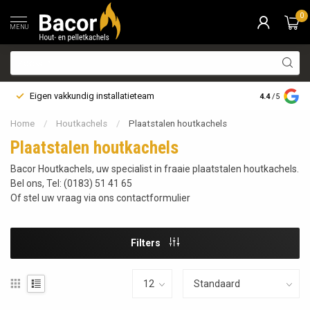
0
MENU
Eigen vakkundig installatieteam
Bezorging i
4.4
/5
Home
/
Houtkachels
/
Plaatstalen houtkachels
Plaatstalen houtkachels
Bacor Houtkachels, uw specialist in fraaie plaatstalen houtkachels.
Bel ons, Tel: (0183) 51 41 65
Of stel uw vraag via ons contactformulier
Filters