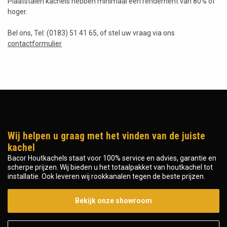
Plaatstalen kachels hebben minimaal een rendement van 80% of
hoger.
Bel ons, Tel: (0183) 51 41 65, of stel uw vraag via ons
contactformulier
Wij helpen u graag met het vinden van de juiste
kachel
Bacor Houtkachels staat voor 100% service en advies, garantie en
scherpe prijzen. Wij bieden u het totaalpakket van houtkachel tot
installatie. Ook leveren wij rookkanalen tegen de beste prijzen.
Bekijk onze showroom