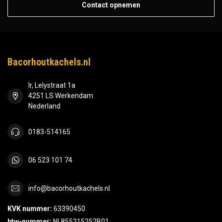
Contact opnemen
Bacorhoutkachels.nl
Ir, Lelystraat 1a
4251 LS Werkendam
Nederland
0183-514165
06 523 101 74
info@bacorhoutkachels.nl
KVK nummer:
63390450
btw-nummer:
NL855215252B01