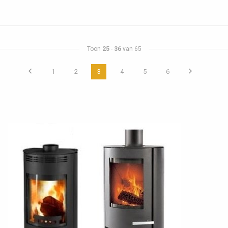
Toon
25
-
36
van 65
1
2
3
4
5
6