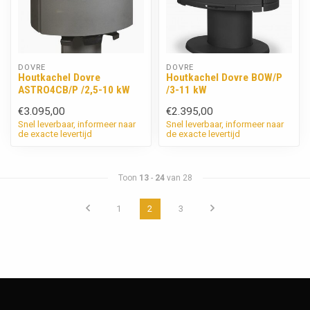
DOVRE
DOVRE
Houtkachel Dovre
Houtkachel Dovre BOW/P
ASTRO4CB/P /2,5-10 kW
/3-11 kW
€3.095,00
€2.395,00
Snel leverbaar, informeer naar
Snel leverbaar, informeer naar
de exacte levertijd
de exacte levertijd
Toon
13
-
24
van 28
1
2
3