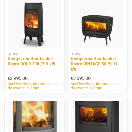
DOVRE
DOVRE
Gietijzeren Houtkachel
Gietijzeren Houtkachel
Dovre BOLD 300 /7-9 kW
Dovre VINTAGE 50 /9-11
kW
€2.995,00
€3.595,00
Snel leverbaar, informeer naar
Snel leverbaar, informeer naar
de exacte levertijd
de exacte levertijd