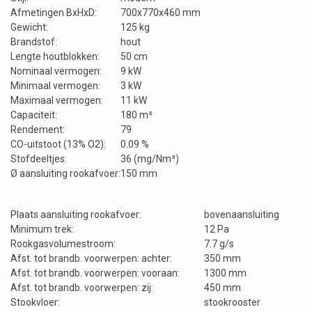
Afmetingen BxHxD:
700x770x460 mm
Gewicht:
125 kg
Brandstof:
hout
Lengte houtblokken:
50 cm
Nominaal vermogen:
9 kW
Minimaal vermogen:
3 kW
Maximaal vermogen:
11 kW
Capaciteit:
180 m³
Rendement:
79
CO-uitstoot (13% O2):
0.09 %
Stofdeeltjes:
36 (mg/Nm³)
Ø aansluiting rookafvoer:
150 mm
Plaats aansluiting rookafvoer:
bovenaansluiting
Minimum trek:
12 Pa
Rookgasvolumestroom:
7.7 g/s
Afst. tot brandb. voorwerpen: achter:
350 mm
Afst. tot brandb. voorwerpen: vooraan:
1300 mm
Afst. tot brandb. voorwerpen: zij:
450 mm
Stookvloer:
stookrooster