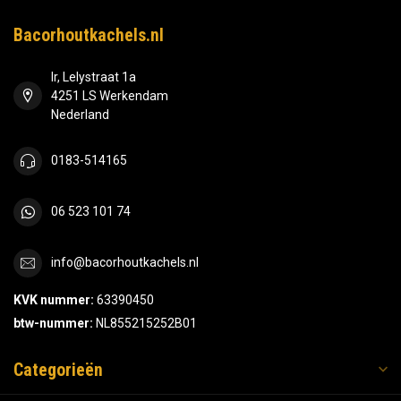
Bacorhoutkachels.nl
Ir, Lelystraat 1a
4251 LS Werkendam
Nederland
0183-514165
06 523 101 74
info@bacorhoutkachels.nl
KVK nummer:
63390450
btw-nummer:
NL855215252B01
Categorieën