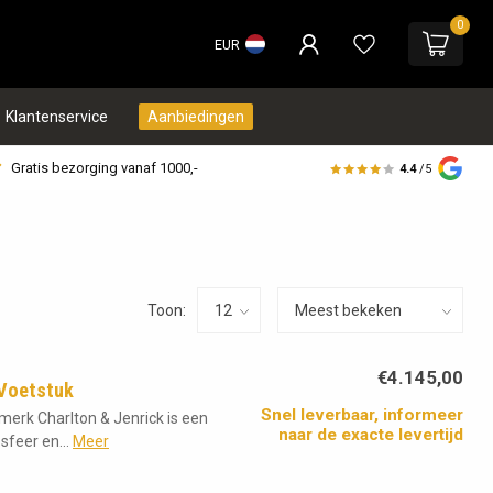
0
EUR
Klantenservice
Aanbiedingen
Gratis bezorging vanaf 1000,-
4.4
/5
Toon:
€4.145,00
 Voetstuk
Snel leverbaar, informeer
merk Charlton & Jenrick is een
naar de exacte levertijd
sfeer en...
Meer