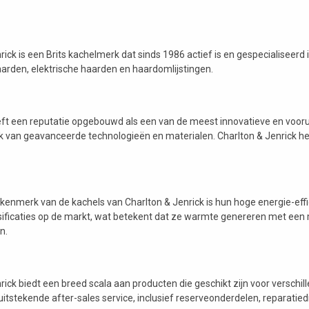
rick is een Brits kachelmerk dat sinds 1986 actief is en gespecialiseerd
arden, elektrische haarden en haardomlijstingen.
eft een reputatie opgebouwd als een van de meest innovatieve en vooru
ik van geavanceerde technologieën en materialen. Charlton & Jenrick h
 kenmerk van de kachels van Charlton & Jenrick is hun hoge energie-ef
ssificaties op de markt, wat betekent dat ze warmte genereren met een 
n.
rick biedt een breed scala aan producten die geschikt zijn voor verschi
uitstekende after-sales service, inclusief reserveonderdelen, reparati