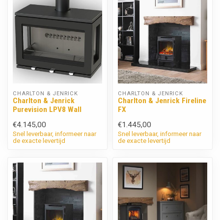
CHARLTON & JENRICK
CHARLTON & JENRICK
Charlton & Jenrick
Charlton & Jenrick Fireline
Purevision LPV8 Wall
FX
€4.145,00
€1.445,00
Snel leverbaar, informeer naar
Snel leverbaar, informeer naar
de exacte levertijd
de exacte levertijd