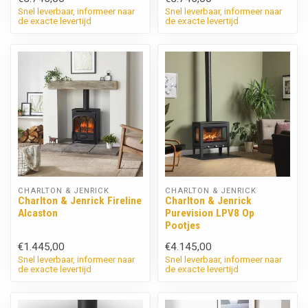
Snel leverbaar, informeer naar
Snel leverbaar, informeer naar
de exacte levertijd
de exacte levertijd
CHARLTON & JENRICK
CHARLTON & JENRICK
Charlton & Jenrick Fireline
Charlton & Jenrick
Alcaston
Purevision LPV8 Op
Pootjes
€1.445,00
€4.145,00
Snel leverbaar, informeer naar
Snel leverbaar, informeer naar
de exacte levertijd
de exacte levertijd