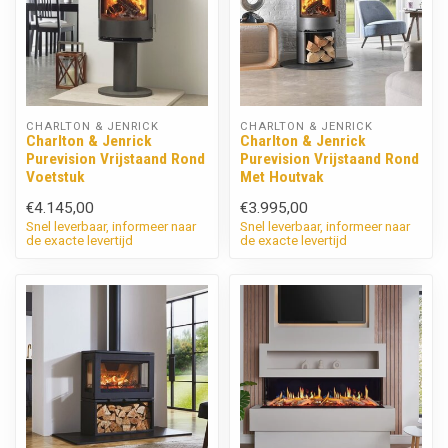
CHARLTON & JENRICK
CHARLTON & JENRICK
Charlton & Jenrick
Charlton & Jenrick
Purevision Vrijstaand Rond
Purevision Vrijstaand Rond
Voetstuk
Met Houtvak
€4.145,00
€3.995,00
Snel leverbaar, informeer naar
Snel leverbaar, informeer naar
de exacte levertijd
de exacte levertijd