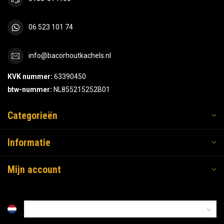
06 523 101 74
info@bacorhoutkachels.nl
KVK nummer:
63390450
btw-nummer:
NL855215252B01
Categorieën
Informatie
Mijn account