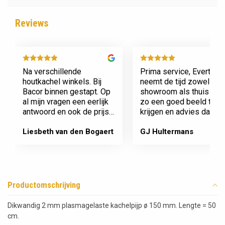
Reviews
Na verschillende
Prima service, Evert
houtkachel winkels. Bij
neemt de tijd zowel in zi
Bacor binnen gestapt. Op
showroom als thuis om
al mijn vragen een eerlijk
zo een goed beeld te
antwoord en ook de prijs
krijgen en advies daaro
en service is super.
af te stemmen voor onz
Afspraak is afspraak geen
nieuwe kachel. Komt
Liesbeth van den Bogaert
GJ Hultermans
gedoe achteraf
afspraken na en werkt
Dank jullie wel! Bacor
netjes.
Productomschrijving
Dikwandig 2 mm plasmagelaste kachelpijp ø 150 mm. Lengte = 50
cm.