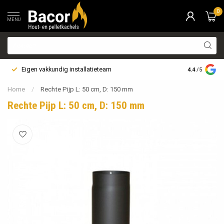
0
MENU
Eigen vakkundig installatieteam
Bezorging i
4.4
/5
Home
/
Rechte Pijp L: 50 cm, D: 150 mm
Rechte Pijp L: 50 cm, D: 150 mm